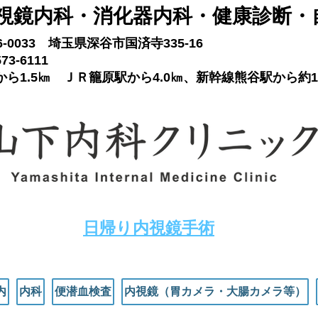
視鏡内科​・消化器内科・健康診断・
66-0033 埼玉県深谷市国済寺335-16
73-6111
ら1.5㎞ ＪＲ籠原駅から4.0㎞、新幹線熊谷駅から約1
​日帰り内視鏡手術
内
内科
便潜血検査
内視鏡（胃カメラ・大腸カメラ等）