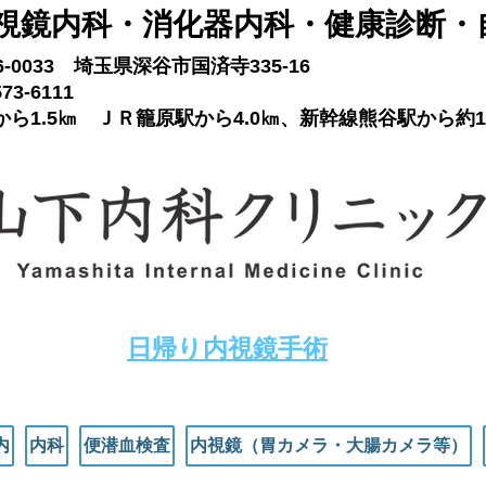
視鏡内科​・消化器内科・健康診断・
66-0033 埼玉県深谷市国済寺335-16
73-6111
ら1.5㎞ ＪＲ籠原駅から4.0㎞、新幹線熊谷駅から約1
​日帰り内視鏡手術
内
内科
便潜血検査
内視鏡（胃カメラ・大腸カメラ等）