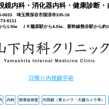
視鏡内科​・消化器内科・健康診断・
66-0033 埼玉県深谷市国済寺335-16
73-6111
ら1.5㎞ ＪＲ籠原駅から4.0㎞、新幹線熊谷駅から約1
​日帰り内視鏡手術
内
内科
便潜血検査
内視鏡（胃カメラ・大腸カメラ等）