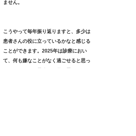
ません。
こうやって毎年振り返りますと、多少は
患者さんの役に立っているかなと感じる
ことができます。2025年は診療におい
て、何も嫌なことがなく過ごせると思っ
ていましたが、最終月で嫌な思いをしま
した。しかし、今回もまた、スタッフや
かかりつけの患者さんのおかげで助けら
れました。新規の患者さんでも、「かか
りつけの患者さんから良いよと言われて
来ました」、「二次検診は終わったけ
ど、他の病気も今度からこちらで診ても